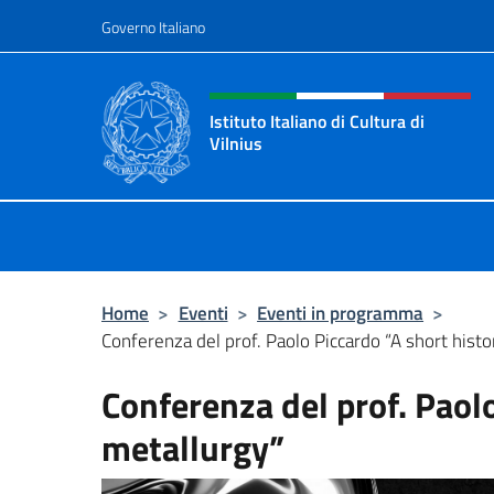
Salta al contenuto
Governo Italiano
Intestazione sito, social 
Istituto Italiano di Cultura di
Vilnius
Sito ufficiale dell'Istituto Italiano di
Home
>
Eventi
>
Eventi in programma
>
Conferenza del prof. Paolo Piccardo “A short histo
Conferenza del prof. Paolo
metallurgy”