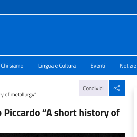
e menù
 Cultura di Vilnius
Chi siamo
Lingua e Cultura
Eventi
Notizie
Condi
Condividi
ry of metallurgy”
 Piccardo “A short history of