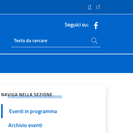
IT
LT
Seguici su:
Cerca nel sito
Ricerca sito live
vidi sui Social Network
NAVIGA NELLA SEZIONE
Eventi in programma
Archivio eventi