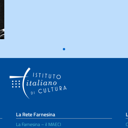
La Rete Farnesina
L
La Farnesina – il MAECI
C