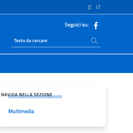
IT
LT
Seguici su:
Cerca nel sito
Ricerca sito live
vidi sui Social Network
NAVIGA NELLA SEZIONE
Multimedia