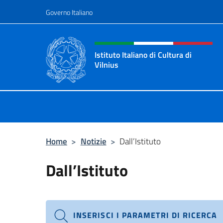
Salta al contenuto
Governo Italiano
Intestazione sito, social 
Istituto Italiano di Cultura di
Vilnius
Sito ufficiale dell'Istituto Italiano di
Home
>
Notizie
>
Dall’Istituto
Dall’Istituto
INSERISCI I PARAMETRI DI RICERCA