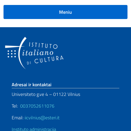
Meniu
Sezione footer
Adresai ir kontaktai
Universiteto g.ve 4 – 01122 Vilnius
Tel:
0037052611076
Email:
iicvilnius@esteri.it
Instituto administracija