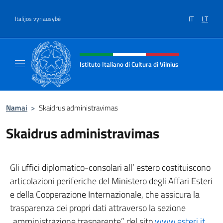
Salta al contenuto
IT
LT
Italijos vyriausybė
Site header, social and menu
Istituto Italiano di Cultura di Vilnius
Sito ufficiale dell'Istituto Italiano di Cultura 
Namai
>
Skaidrus administravimas
Skaidrus administravimas
Gli uffici diplomatico-consolari all’ estero costituiscono
articolazioni periferiche del Ministero degli Affari Esteri
e della Cooperazione Internazionale, che assicura la
trasparenza dei propri dati attraverso la sezione
„amministrazione trasparente” del sito
www.esteri.it
.