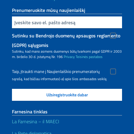
Prenumeruokite mūsų naujienlaiškį
Inserisci la tua email
Sutinku su Bendrojo duomenų apsaugos reglamento
(GDPR) sąlygomis
Sutinku, kad mano asmens duomenys būtų tvarkomi pagal GDPR ir 2003
m. birželio 30 d. įstatymą Nr. 196
Privacy
Teisinės pastabos
Taip, įtraukti mane į Naujienlaiškio prenumeratorių
sąrašą, kad būčiau informuotas(-a) apie šios ambasados veiklą
Farnesina tinklas
La Farnesina – il MAECI
La Rete diplomatica