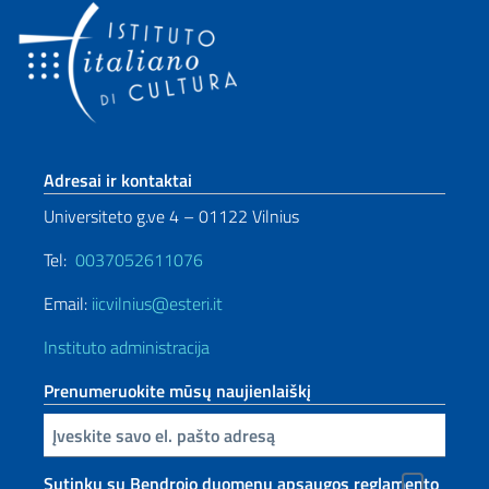
Sezione footer
Adresai ir kontaktai
Universiteto g.ve 4 – 01122 Vilnius
Tel:
0037052611076
Email:
iicvilnius@esteri.it
Instituto administracija
Prenumeruokite mūsų naujienlaiškį
Inserisci la tua email
Sutinku su Bendrojo duomenų apsaugos reglamento