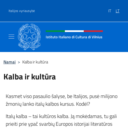
Salta al contenuto
IT
LT
Italijos vyriausybė
Site header, social and menu
Istituto Italiano di Cultura di Vilnius
Sito ufficiale dell'Istituto Italiano di Cultura 
Namai
>
Kalba ir kultūra
Kalba ir kultūra
Kasmet viso pasaulio šalyse, be Italijos, pusė milijono
žmonių lanko italų kalbos kursus. Kodėl?
Italų kalba – tai kultūros kalba. Ją mokėdamas, tu gali
prieiti prie ypač svarbių Europos istorijai literatūros