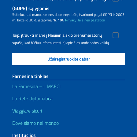
(GDPR) sąlygomis
Sutinku, kad mano asmens duomenys būtų tvarkomi pagal GDPR ir 2003
m. birželio 30 d. įstatymą Nr. 196
Privacy
Teisinės pastabos
Taip, įtraukti mane į Naujienlaiškio prenumeratorių
sąrašą, kad būčiau informuotas(-a) apie šios ambasados veiklą
Farnesina tinklas
La Farnesina – il MAECI
La Rete diplomatica
Viaggiare sicuri
Dove siamo nel mondo
Institucijos