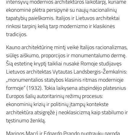
intensyvų modernios architektūros laikotarpį, kuriame
ekonominė plėtra persipynė su naujų nacionalinių
tapatybių paieškomis. Italijos ir Lietuvos architektai
rinkosi tarpinį kelią tarp modernizmo ir klasikinės
tradicijos.
Kauno architektūrinę mintį veikė Italijos racionalizmas,
siūlęs aiškumo, proporcijos ir monumentalumo dermę.
Šią estetinę kryptį taikliai nusakė Romoje studijavęs
Lietuvos architektas Vytautas Landsbergis-Žemkalnis:
„monumentalios statybos klasinis ritmas modernioje
formoje“ (1932). Tokia laikysena atspindėjo platesnius
Europos šalių autoritarinių režimų procesus:
ekonominių krizių ir politinių įtampų kontekste
architektūra atsigręžė į neoklasicizmą kaip stabilumo ir
tęstinumo ženklą.
Marinos Macrì ir Edoardo Prando nuotraukų paroda