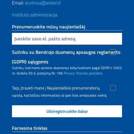
Email:
iicvilnius@esteri.it
Instituto administracija
Prenumeruokite mūsų naujienlaiškį
Inserisci la tua email
Sutinku su Bendrojo duomenų apsaugos reglamento
(GDPR) sąlygomis
Sutinku, kad mano asmens duomenys būtų tvarkomi pagal GDPR ir 2003
m. birželio 30 d. įstatymą Nr. 196
Privacy
Teisinės pastabos
Taip, įtraukti mane į Naujienlaiškio prenumeratorių
sąrašą, kad būčiau informuotas(-a) apie šios ambasados veiklą
Farnesina tinklas