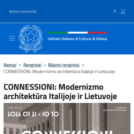
Salta al contenuto
IT
LT
Italijos vyriausybė
Site header, social and menu
Istituto Italiano di Cultura di Vilnius
Sito ufficiale dell'Istituto Italiano di Cultura 
Namai
>
Renginiai
>
Būsimi renginiai
>
CONNESSIONI: Modernizmo architektūra Italijoje ir Lietuvoje
CONNESSIONI: Modernizmo
architektūra Italijoje ir Lietuvoje