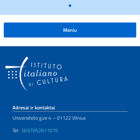
Meniu
Sezione footer
Adresai ir kontaktai
Universiteto g.ve 4 – 01122 Vilnius
Tel:
0037052611076