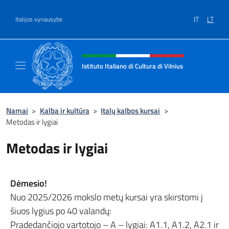
Salta al contenuto
IT
LT
Italijos vyriausybė
Site header, social and menu
Istituto Italiano di Cultura di Vilnius
Sito ufficiale dell'Istituto Italiano di Cultura 
Namai
>
Kalba ir kultūra
>
Italų kalbos kursai
>
Metodas ir lygiai
Metodas ir lygiai
Dėmesio!
Nuo 2025/2026 mokslo metų kursai yra skirstomi į
šiuos lygius po 40 valandų:
Pradedančiojo vartotojo – A – lygiai: A1.1, A1.2, A2.1 ir