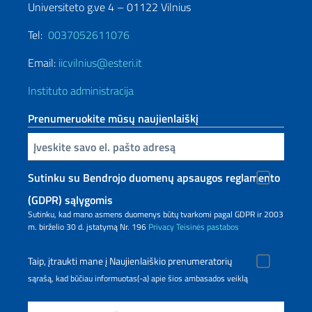
Universiteto g.ve 4 – 01122 Vilnius
Tel:
0037052611076
Email:
iicvilnius@esteri.it
Instituto administracija
Prenumeruokite mūsų naujienlaiškį
Inserisci la tua email
Sutinku su Bendrojo duomenų apsaugos reglamento
(GDPR) sąlygomis
Sutinku, kad mano asmens duomenys būtų tvarkomi pagal GDPR ir 2003
m. birželio 30 d. įstatymą Nr. 196
Privacy
Teisinės pastabos
Taip, įtraukti mane į Naujienlaiškio prenumeratorių
sąrašą, kad būčiau informuotas(-a) apie šios ambasados veiklą