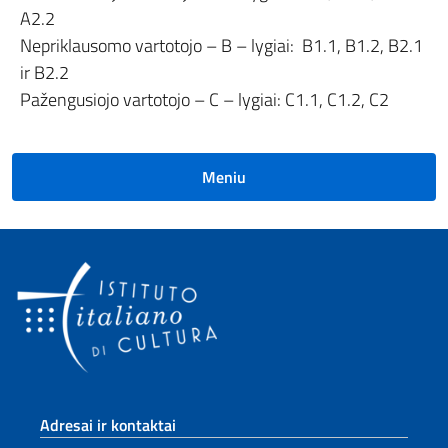
A2.2
Nepriklausomo vartotojo – B – lygiai: B1.1, B1.2, B2.1
ir B2.2
Pažengusiojo vartotojo – C – lygiai: C1.1, C1.2, C2
Meniu
Sezione footer
Adresai ir kontaktai