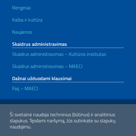
Renginiai
Kalba ir kultūra
Naujienos
Skaidrus administravimas
Skaidrus administravimas – Kultūros institutas
Skaidrus administravimas – MAECI
Dažnai užduodami klausimai
Faq – MAECI
Naudingos nuorodos
Note legali
Privacy e cookie policy
Dichiarazione di accessibilità
Ši svetainė naudoja techninius (būtinus) ir analitinius
slapukus.
Tęsdami naršymą, Jūs sutinkate su slapukų
naudojimu.
2026 Autorių teisės Užsienio reikalų ir tarptautinio bendradarbiavimo