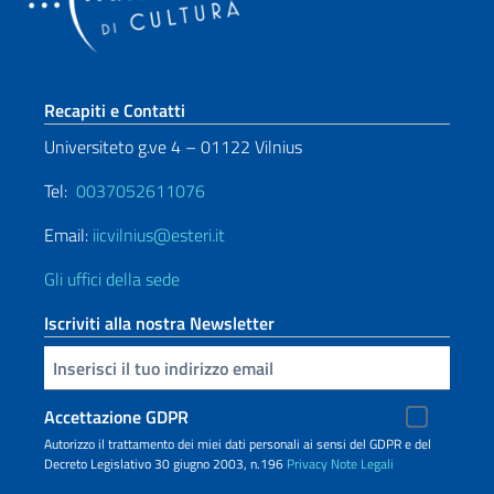
Sezione footer
Recapiti e Contatti
Universiteto g.ve 4 – 01122 Vilnius
Tel:
0037052611076
Email:
iicvilnius@esteri.it
Gli uffici della sede
Iscriviti alla nostra Newsletter
Inserisci la tua email
Accettazione GDPR
Autorizzo il trattamento dei miei dati personali ai sensi del GDPR e del
Decreto Legislativo 30 giugno 2003, n.196
Privacy
Note Legali