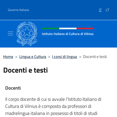
Salta al contenuto
IT
LT
Governo Italiano
Intestazione sito, social e menù
Istituto Italiano di Cultura di Vilnius
Sito ufficiale dell'Istituto Italiano di Cultura 
Home
>
Lingua e Cultura
>
I corsi di lingua
>
Docenti e testi
Docenti e testi
Docenti
Il corpo docente di cui si avvale l’Istituto Italiano di
Cultura di Vilnius è composto da professori di
madrelingua italiana in possesso di titoli di studi